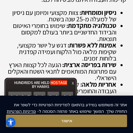
ניסיון ומומחיות:
צוות מקצועי ומיומן עם ניסיון
של למעלה מ-25 שנה בשטח.
טכנולוגיה מתקדמת:
שימוש בחומרי האיטום
והבידוד החדשניים ביותר בעולם למקסום
תוצאות.
אמינות ללא פשרות:
דגש על יושר מקצועי,
שקיפות מלאה מול הלקוח ועמידה קפדנית
בלוחות זמנים.
שירות בפריסה ארצית:
הגעה לכל קצוות הארץ
עם פתרונות המותאמים לתנאי השטח והאקלים
הישראלי.
HUNDREDS ARE HELD
HOSTAGE
אחריות מלאה:
ליווי צמוד ומתן אחריות על טיב
X
BY HAMAS
העבודה והחומרים לטווח ארוך.
1
0
3
5
2
0
3
4
4
8
:
:
:
הפתרונות שלנו
אתר זה משתמש במידע בהתאם למדיניות הפרטיות כדי לשפר את
DAYS
HOURS
MINUTES
SECONDS
החוויה שלך. המשך שימוש באתר מהווה הסכמה ל-
מדיניות הפרטיות
חברתנו מתמחה בביצוע כל סוגי עבודות האיטום:
אישור
איטום גגות (יריעות ביטומניות, זיפות, חומרים